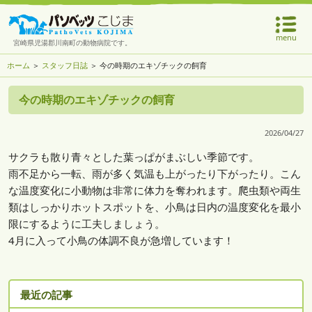
menu
宮崎県児湯郡川南町の動物病院です。
ホーム
＞
スタッフ日誌
＞ 今の時期のエキゾチックの飼育
今の時期のエキゾチックの飼育
2026/04/27
サクラも散り青々とした葉っぱがまぶしい季節です。
雨不足から一転、雨が多く気温も上がったり下がったり。こん
な温度変化に小動物は非常に体力を奪われます。爬虫類や両生
類はしっかりホットスポットを、小鳥は日内の温度変化を最小
限にするように工夫しましょう。
4月に入って小鳥の体調不良が急増しています！
最近の記事