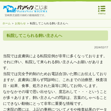
menu
宮崎県児湯郡川南町の動物病院です。
ホーム
＞
お知らせ
＞ 転院してこられる飼い主さんへ
転院してこられる飼い主さんへ
2024/02/17
当院では皮膚病による転院症例が非常に多くなっております。
それに伴い、転院して来られる飼い主さんへお願いがありま
す。
当院では完全予約制のためお電話合頂いた際にお伝えしており
ますが、皮膚病に限らず問診時に、これまでの治療歴、検査項
目・結果、食事、処方された薬等に関してお伺いします。
なかなかその場で思い出せない、度忘れして・・・ということ
が多々あります。飼い主さんへの問診は、言葉のしゃべること
にできない動物にとって非常に重要な情報です。
ご来院の際には、上記の事柄についてメモや検査結果のデータ